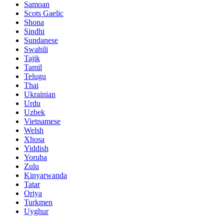
Samoan
Scots Gaelic
Shona
Sindhi
Sundanese
Swahili
Tajik
Tamil
Telugu
Thai
Ukrainian
Urdu
Uzbek
Vietnamese
Welsh
Xhosa
Yiddish
Yoruba
Zulu
Kinyarwanda
Tatar
Oriya
Turkmen
Uyghur