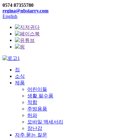
0574 87355780
regina@nbstarry.com
English
집
소식
제품
어린이들
생활 필수품
적합
주방용품
허파
모바일 액세서리
장난감
자주 묻는 질문